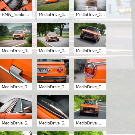
BMW_franken_4-18.jpg
MediaDrive_GM_2002tii_7502.jpg
MediaDrive_GM_2002tii_8173.jpg
MediaDrive_GM_2002tii_8300.jpg
MediaDrive_GM_2002tii_8304.jpg
MediaDrive_GM_2002tii_9577.jpg
MediaDrive_GM_2002tii_9891.jpg
MediaDrive_GM_2002tii_9899.jpg
MediaDrive_GM_2002tii_9901.jpg
MediaDrive_GM_2002tii_9917.jpg
MediaDrive_GM_2002tii_9919.jpg
MediaDrive_HM 0045.JPG