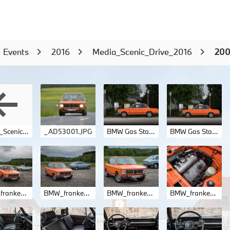
Events
2016
Media_Scenic_Drive_2016
200
Media_Scenic_Drive_2016
_AD53001.JPG
BMW Gas Station_045.jpg
BMW Gas Station_046.jpg
BMW_franken-5.jpg
BMW_franken-7.jpg
BMW_franken-8.jpg
BMW_franken.jpg