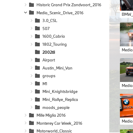
Historic Grand Prix Zandvoort_2016
Media_Scenic_Drive_2016
3.0_CSL
507
1600_Cabrio
1802_Touring
2002tii
Airport
Austin_Mini_Van
groups
M1
Mini_Knightsbridge
Mini_Rallye_Replica
moods_people
Mille Miglia 2016
Monterey Car Week_2016
Motorworld_Classic